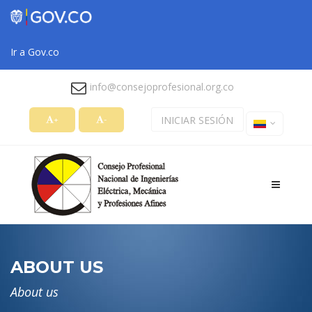
Ir a Gov.co
info@consejoprofesional.org.co
INICIAR SESIÓN
+
-
Toggle
navigati
ABOUT US
About us